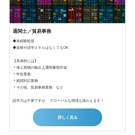
通関士／貿易事務
◆未経験歓迎

◆資格や語学スキルはなくてもOK

【具体的には】

＊海上貨物の輸出入通関書類作成 

＊申告業務 

＊税関対応業務 

＊その他、貿易事務業務　など

語学力は不要ですが、 グローバルな環境も味わえます！
詳しく見る