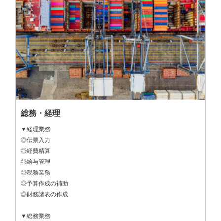
総務・経理
▼経理業務

◎伝票入力

◎経費精算

◎給与管理

◎税務業務

◎予算作成の補助

◎財務諸表の作成

▼総務業務
