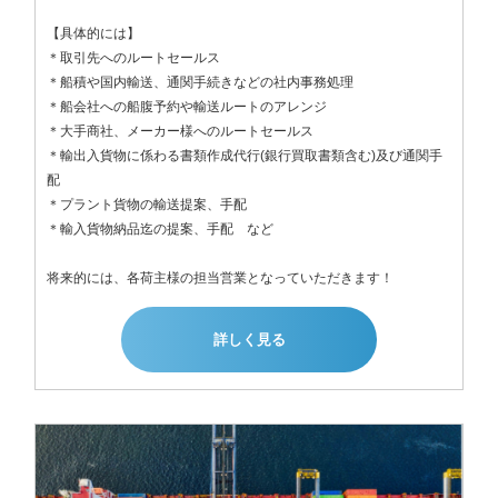
【具体的には】

＊取引先へのルートセールス

＊船積や国内輸送、通関手続きなどの社内事務処理

＊船会社への船腹予約や輸送ルートのアレンジ

＊大手商社、メーカー様へのルートセールス

＊輸出入貨物に係わる書類作成代行(銀行買取書類含む)及び通関手
配

＊プラント貨物の輸送提案、手配

＊輸入貨物納品迄の提案、手配　など

将来的には、各荷主様の担当営業となっていただきます！
詳しく見る